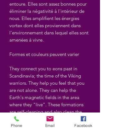
entoure. Elles sont assez bonnes pour
éliminer la négativité à l'intérieur de
nous. Elles amplifient les énergies
vortex dont elles proviennent dans
l'environnement dans lequel elles sont
amenées à vivre.
Formes et couleurs peuvent varier
They connect you to eons past in
Scandinavia; the time of the Viking
warriors. They help you feel that you
are not alone. They can help the
Earth's magnetic fields in the area
where they "live". These formations
are self-cleaning and also clean the
area around them. They are good
Phone
Email
Facebook
enough to clear the negativity inside of
us. They amplify the vortex energies