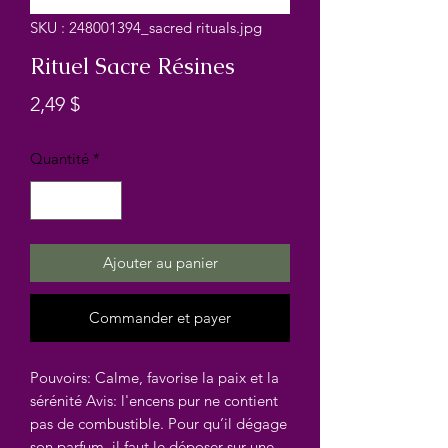
SKU : 248001394_sacred rituals.jpg
Rituel Sacre Résines
Prix
2,49 $
Quantité
*
Ajouter au panier
Commander et payer
Pouvoirs: Calme, favorise la paix et la 
sérénité Avis: l'encens pur ne contient 
pas de combustible. Pour qu’il dégage 
son parfum, il faut le déposer sur une 