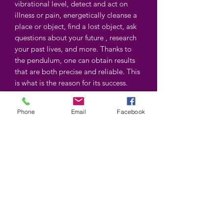
vibrational level, detect and act on
illness or pain, energetically cleanse a
place or object, find a lost object, ask
questions about your future , research
your past lives, and more. Thanks to
the pendulum, one can obtain results
that are both precise and reliable. This
is what is the reason for its success.
More and more people are getting
started with this tool! You can also
Phone
Email
Facebook
cross these results and complete them
with other techniques that you already
master. For example, if you are an
astrologer, studying the position of the
planets can provide you with valuable
information depending on your
research.
Does this mean anyone can use a
pendulum?
Absolutely ! Everyone can