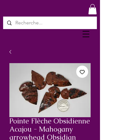
Pointe Flèche Obsidienne
Acajou - Mahogany
arrowhead Obsidian