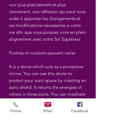
voir plus précisément et plus
clairement, une réflexion qui peut vous
aider à apporter les changements et
les modifications nécessaires à votre
vie afin que vous puissiez vivre en plein
alignement avec votre Soi Supérieur.
Formes et couleurs peuvent varier
It is a stone which acts as a protective
mirror. You can use this stone to
protect your auric space by creating an
auric shield. It returns the energies of
others in three parts. You can meditate
with this arrow to see yourself more
precisely and clearly, a reflection that
Phone
Email
Facebook
can help you make the necessary
changes and modifications in your life
so that you can live in full alignment