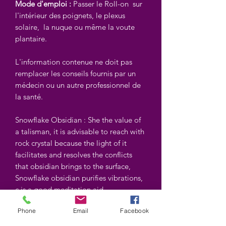
Mode d'emploi :
Passer le Roll-on sur
l'intérieur des poignets, le plexus
solaire, la nuque ou même la voute
plantaire.
L'information contenue ne doit pas
remplacer les conseils fournis par un
médecin ou un autre professionnel de
la santé.
Snowflake Obsidian : She the value of
a talisman, it is advisable to reach with
rock crystal because the light of it
facilitates and resolves the conflicts
that obsidian brings to the surface,
Snowflake obsidian purifies vibrations,
c is a good meditation aid.
Phone
Email
Facebook
Roll-ons are an association of mineral
energies combined with the