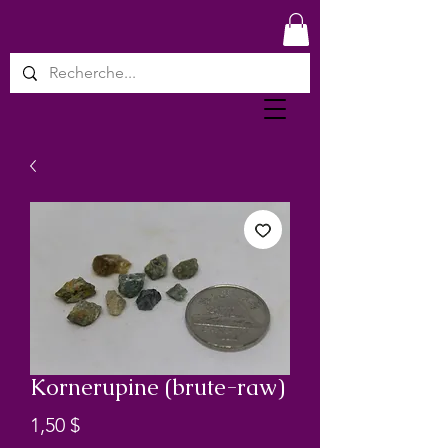
Kornerupine (brute-raw)
Prix
1,50 $