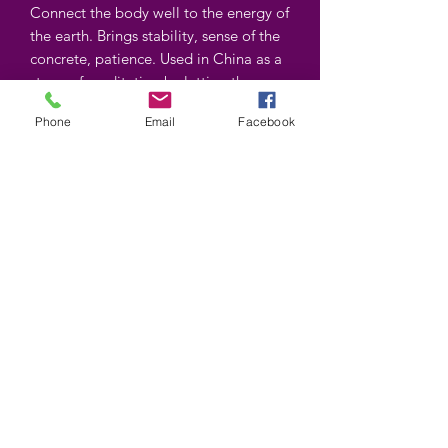
Connect the body well to the energy of
the earth. Brings stability, sense of the
concrete, patience. Used in China as a
stone of meditation by letting the eyes
rest on it.
Phone
Email
Facebook
Shapes and colors may vary
©2025 by Wiccan-Trinity. Proudly created with
Wix.com