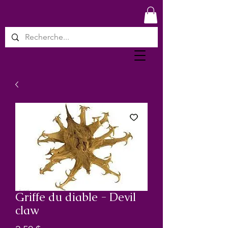
Griffe du diable - Devil
claw