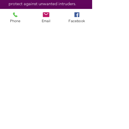
protect against unwanted intruders.
Contient : 10 gr.
Phone
Email
Facebook
Contains : 10 gr.
©2025 by Wiccan-Trinity. Proudly created with
Wix.com