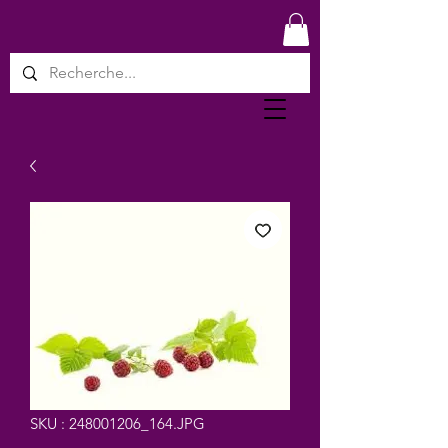
SKU : 248001206_164.JPG