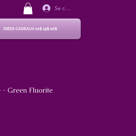
Se connecter
IDÉES CADEAUX 10$ 15$ 20$
e - Green Fluorite