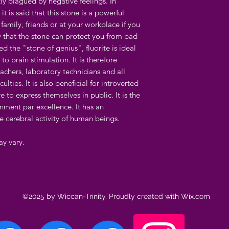
y plagued by negative feelings. In
it is said that this stone is a powerful
family, friends or at your workplace if you
w that the stone can protect you from bad
 the "stone of genius", fluorite is ideal
to brain stimulation. It is therefore
teachers, laboratory technicians and all
ulties. It is also beneficial for introverted
to express themselves in public. It is the
nment par excellence. It has an
e cerebral activity of human beings.
ay vary.
©2025 by Wiccan-Trinity. Proudly created with Wix.com