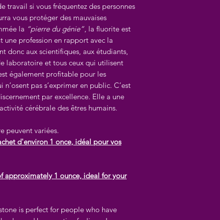
 de travail si vous fréquentez des personnes
ourra vous protéger des mauvaises
ommée la
“pierre du génie”
, la fluorite est
t une profession en rapport avec la
nt donc aux scientifiques, aux étudiants,
e laboratoire et tous ceux qui utilisent
e est également profitable pour les
ui n’osent pas s’exprimer en public. C’est
discernement par excellence. Elle a une
activité cérébrale des êtres humains.
re peuvent variées.
achet d'environ 1 once, idéal pour vos
of approximately 1 ounce, ideal for your
 stone is perfect for people who have