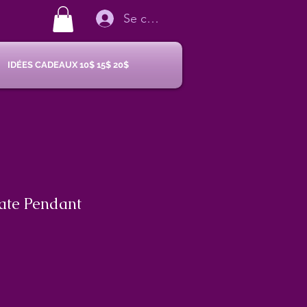
Se connecter
IDÉES CADEAUX 10$ 15$ 20$
ate Pendant