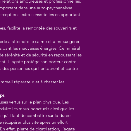
 relations amoureuses et professionnelles.
important dans une auto-psychanalyse.
rceptions extra-sensorielles en apportant
dées, facilite la remontée des souvenirs et
 aide à atteindre le calme et à mieux gérer
issipant les mauvaises énergies. Ce minéral
e sérénité et de sécurité en repoussant les
ient. L’ agate protège son porteur contre
s des personnes qui l’entourent et contre
ommeil réparateur et à chasser les
rps
ses vertus sur le plan physique. Les
éduire les maux ponctuels ainsi que les
 qu’il faut de combattre sur la durée.
écupérer plus vite après un effort
n effet, pierre de cicatrisation, l’agate