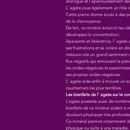
dialogue et l’épanouissement des
L’ agate joue également un rôle 
Cette pierre donne accès à des pe
de la clairvoyance.
De fait, ce minéral éclaircit les i
développe la concentration.
Apaisante et libératrice, l’ agate
ses frustrations et sa colère en d
instaure vite un grand sentiment d
flux négatifs qui entourent le pat
les ondes négatives et pessimiste
ses propres ondes négatives.
L’ agate aide enfin à trouver un s
cauchemars les plus terribles.
Les bienfaits de l’ agate sur le co
L’agate possède aussi de nombreu
bienfaits de ce minéral aident à r
douleurs physiques très profondes
Ce minéral permet notamment de r
physique ou suite à une maladie. E