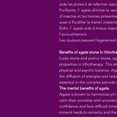
aide les plaies à se refermer rap
Purifiante, l’ agate élimine le ve
d’insectes et les toxines présente
aussi à fluidifier le transit intest
Enfin, l’ agate aide à mieux respir
l’accouchement.
Les couleurs peuvent légèrement 
Benefits of agate stone in lithoth
Lucky stone and anchor stone, aga
properties in lithotherapy. This s
physical and psychic balance. Agat
the diffusion of energies and redu
essential in the complex periods of
The mental benefits of agate
Agate is known to harmonize yin 
calm their anxieties and unconscio
confidence and face difficult tim
mineral leads to sincerity and the