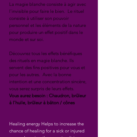
La magie blanche consiste à agir avec
l’invisible pour faire le bien. Le rituel
consiste à utiliser son pouvoir
personnel et les éléments de la nature
pour produire un effet positif dans le
monde et sur soi.
Découvrez tous les effets bénéfiques
des rituels en magie blanche. Ils
servent des fins positives pour vous et
pour les autres. Avec la bonne
intention et une concentration sincère,
vous serez surpris de leurs effets.
Vous aurez besoin : Chaudron, brûleur
à l'huile, brûleur à bâton / cônes
Healing energy Helps to increase the
chance of healing for a sick or injured