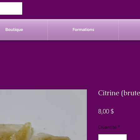
Boutique
Formations
Citrine (brut
Prix
8,00 $
Quantité
*