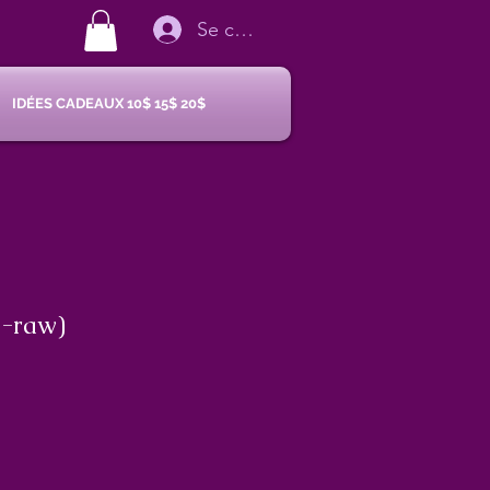
Se connecter
IDÉES CADEAUX 10$ 15$ 20$
e-raw)