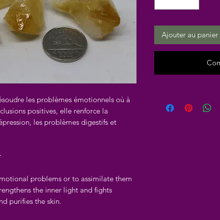
Ajouter au panier
Com
résoudre les problèmes émotionnels où à
clusions positives, elle renforce la
épression, les problèmes digestifs et
r
emotional problems or to assimilate them
trengthens the inner light and fights
d purifies the skin.