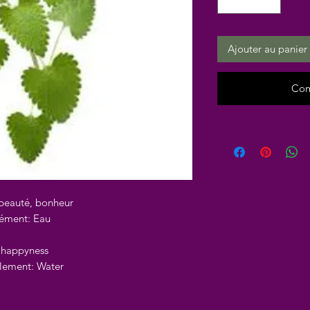
Ajouter au panier
Com
 beauté, bonheur
lément: Eau
, happyness
Element: Water