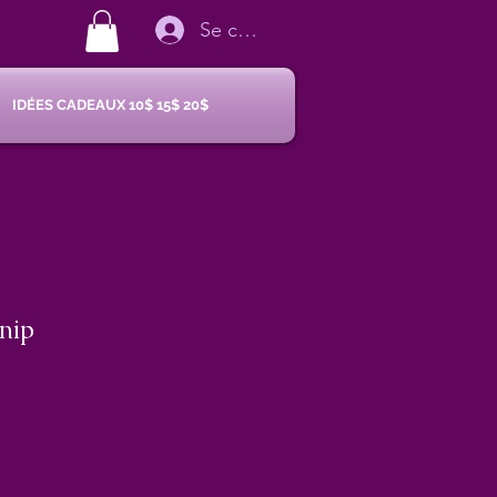
Se connecter
IDÉES CADEAUX 10$ 15$ 20$
tnip