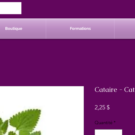
Boutique
Formations
Cataire - Ca
Prix
2,25 $
Quantité
*