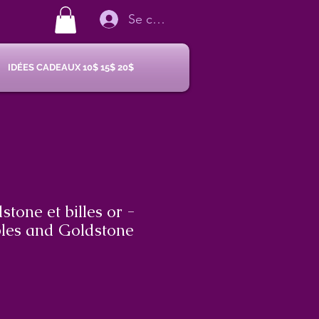
Se connecter
IDÉES CADEAUX 10$ 15$ 20$
stone et billes or -
les and Goldstone