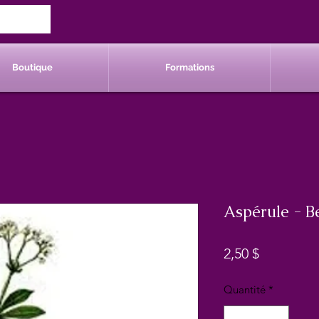
Boutique
Formations
Aspérule - B
Prix
2,50 $
Quantité
*