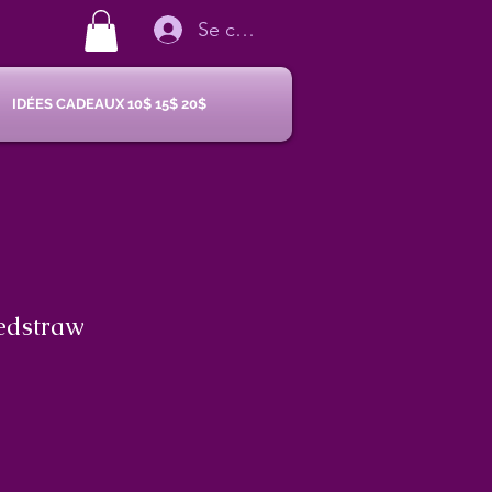
Se connecter
IDÉES CADEAUX 10$ 15$ 20$
edstraw