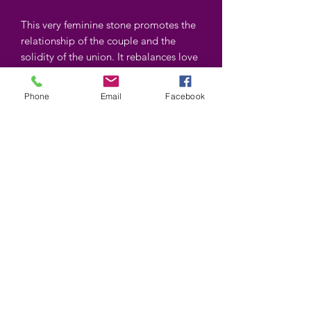
This very feminine stone promotes the
relationship of the couple and the
solidity of the union. It rebalances love
and emotional life and provides a
feeling of well-being. Lucky stone.
Phone
Email
Facebook
Shapes and colors may vary
©2025 by Wiccan-Trinity. Proudly created with
Wix.com